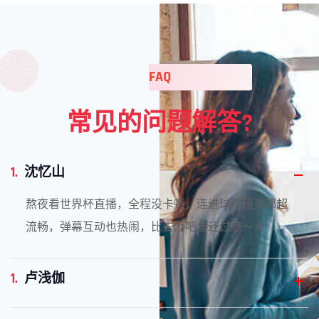
FAQ
常见的问题解答?
1.
沈忆山
熬夜看世界杯直播，全程没卡顿，连进球慢镜头都超
流畅，弹幕互动也热闹，比去酒吧看还过瘾～🎉
1.
卢浅伽