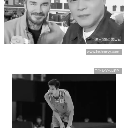
当明星偶遇足球明星时他
们会如何互动和交流的趣
味观察
广州排球队以82分领跑锦
标赛积分榜展现强劲实力