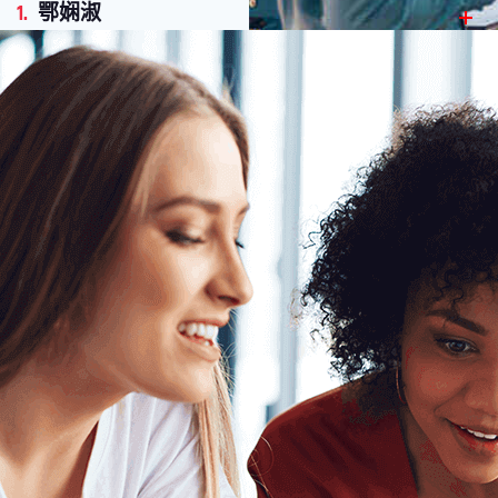
1.
鄂娴淑
1.
曾雅彤